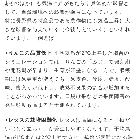
🌡️そのほかにも気温上昇がもたらす具体的な影響と
して、自然環境への影響が顕著になっています。
特に長野県の特産品である農作物にも気温上昇は大
きな影響を与えている（今後与えていく）といわれ
ています。 例えば・・・
•
りんごの品質低下
平均気温が2℃上昇した場合の
シミュレーションでは、りんごの「ふじ」で発芽期
や開花期が早まり、生育が旺盛になる一方で、収穫
期には果実重が増えても、果皮色、硬度、糖度、酸
味、蜜入りが低下し、成熟不良果の割合が増加する
ことがわかっています。日焼け果などの果面障害の
発生頻度も高まると予測されています。
•
レタスの栽培困難化
レタスは高温になると「抽だ
い（とう立ち）」が発生しやすくなります。平均気
温が1℃または2℃上昇すると、栽培が困難になる時