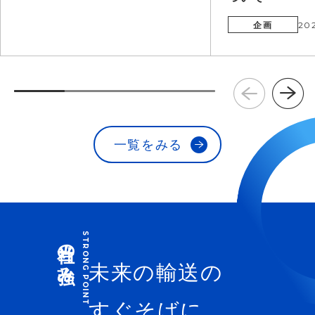
企画
202
一覧をみる
当社の強み
未来の輸送の
すぐそばに