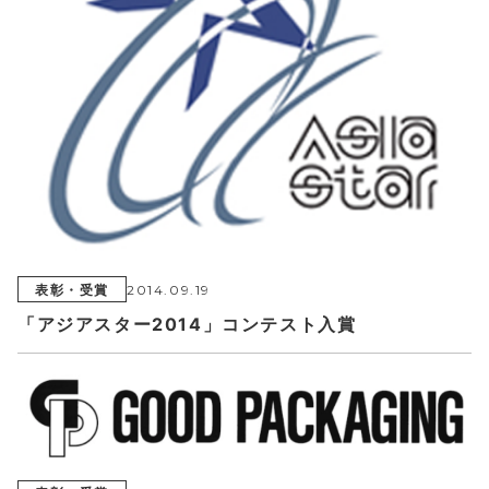
表彰・受賞
2014.09.19
「アジアスター2014」コンテスト入賞