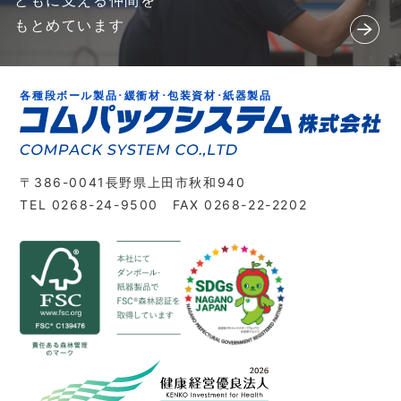
もとめています
各種段ボール製品･緩衝材･包装資材･紙器製品
〒386-0041長野県上田市秋和940
TEL 0268-24-9500 FAX 0268-22-2202