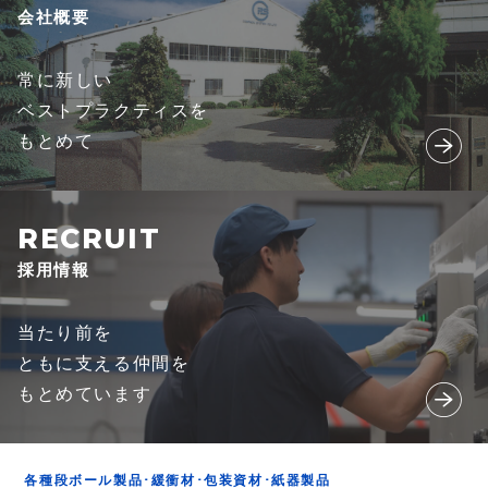
会社概要
常に新しい
ベストプラクティスを
もとめて
採用情報
当たり前を
ともに支える仲間を
もとめています
各種段ボール製品･緩衝材･包装資材･紙器製品